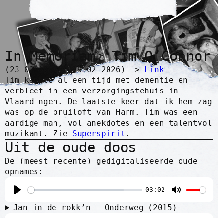
In Memoriam: Tim O’Connor
(23-02-1952 – 19-02-2026) ->
Link
Tim kampte al een tijd met dementie en
verbleef in een verzorgingstehuis in
Vlaardingen. De laatste keer dat ik hem zag
was op de bruiloft van Harm. Tim was een
aardige man, vol anekdotes en een talentvol
muzikant. Zie
Superspirit
.
Uit de oude doos
De (meest recente) gedigitaliseerde oude
opnames:
03:02
P
M
Jan in de rokk’n – Onderweg (2015)
l
u