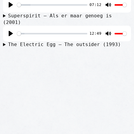
07:12
a
t
P
M
y
e
Superspirit – Als er maar genoeg is
l
u
(2001)
a
t
12:49
y
e
P
M
The Electric Egg – The outsider (1993)
l
u
a
t
y
e