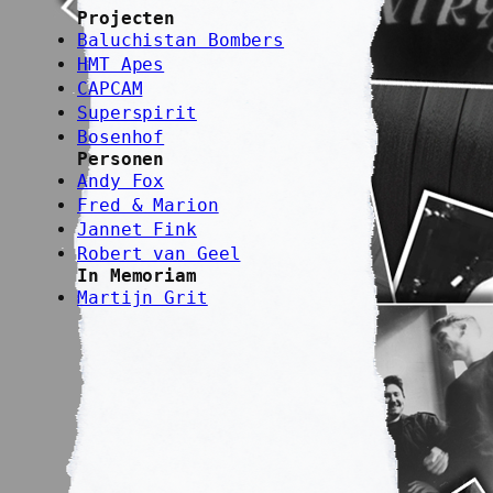
Projecten
Baluchistan Bombers
HMT Apes
CAPCAM
Superspirit
Bosenhof
Personen
Andy Fox
Fred & Marion
Jannet Fink
Robert van Geel
In Memoriam
Martijn Grit