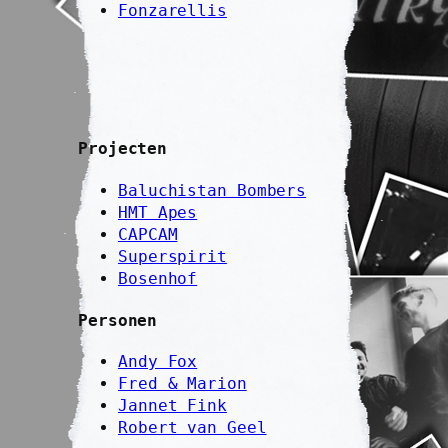
Fonzarellis
Projecten
Baluchistan Bombers
HMT Apes
CAPCAM
Superspirit
Bosenhof
Personen
Andy Fox
Fred & Marion
Jannet Fink
Robert van Geel