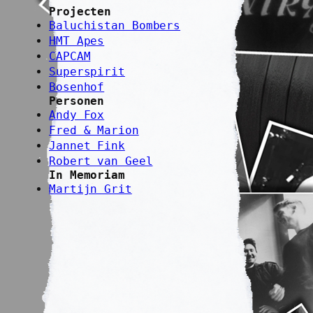
Projecten
Baluchistan Bombers
HMT Apes
CAPCAM
Superspirit
Bosenhof
Personen
Andy Fox
Fred & Marion
Jannet Fink
Robert van Geel
In Memoriam
Martijn Grit