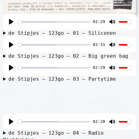
02:29
P
M
de Stipjes – 123go – 01 – Siliconen
l
u
02:31
a
t
P
M
y
e
de Stipjes – 123go – 02 – Big green bag
l
u
02:29
a
t
P
M
y
e
de Stipjes – 123go – 03 – Partytime
l
u
a
t
y
e
02:28
P
M
de Stipjes – 123go – 04 – Radio
l
u