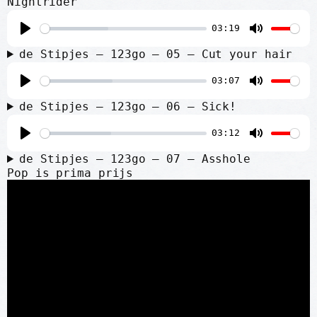
Nightrider
a
t
03:19
y
e
P
M
de Stipjes – 123go – 05 – Cut your hair
l
u
03:07
a
t
P
M
y
e
de Stipjes – 123go – 06 – Sick!
l
u
03:12
a
t
P
M
y
e
de Stipjes – 123go – 07 – Asshole
l
u
Pop is prima prijs
a
t
y
e