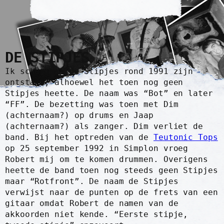
DE STIPJES
Ik schat dat de Stipjes rond 1991 zijn
ontstaan, alhoewel het toen nog geen
Stipjes heette. De naam was “Bot” en later
“FF”. De bezetting was toen met Dim
(achternaam?) op drums en Jaap
(achternaam?) als zanger. Dim verliet de
band. Bij het optreden van de
Teutonic Tops
op 25 september 1992 in Simplon vroeg
Robert mij om te komen drummen. Overigens
heette de band toen nog steeds geen Stipjes
maar “Rotfront”. De naam de Stipjes
verwijst naar de punten op de frets van een
gitaar omdat Robert de namen van de
akkoorden niet kende. “Eerste stipje,