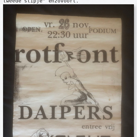
tweede stipje” enzovoort.