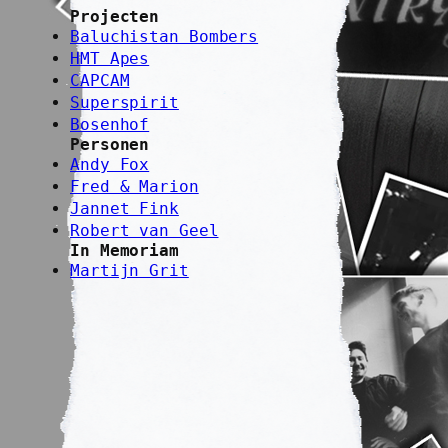
Projecten
Baluchistan Bombers
HMT Apes
CAPCAM
Superspirit
Bosenhof
Personen
Andy Fox
Fred & Marion
Jannet Fink
Robert van Geel
In Memoriam
Martijn Grit