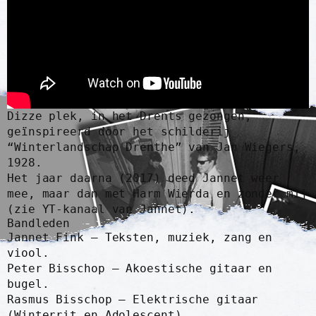
Dizze plek, in het Drents gezongen,
geïnspireerd door het schilderij
“Winterlandschap Drenthe” van Jan Wiegers,
1928.
Het jaar daarna (2017) deed Jannet weer
mee, maar dan met Harm Wierda en zonder mij
(zie YT-kanaal van Jannet).
Bandleden
Jannet Fink – Teksten, muziek, zang en
viool.
Peter Bisschop – Akoestische gitaar en
bugel.
Rasmus Bisschop – Elektrische gitaar
(Winterrit en Adolescent).