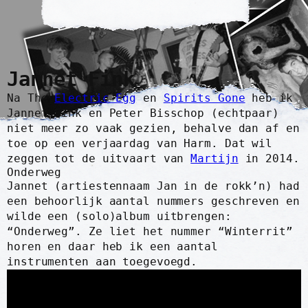
Jannet Fink
Na The
Electric Egg
en
Spirits Gone
heb ik
Jannet Fink en Peter Bisschop (echtpaar)
niet meer zo vaak gezien, behalve dan af en
toe op een verjaardag van Harm. Dat wil
zeggen tot de uitvaart van
Martijn
in 2014.
Onderweg
Jannet (artiestennaam Jan in de rokk’n) had
een behoorlijk aantal nummers geschreven en
wilde een (solo)album uitbrengen:
“Onderweg”. Ze liet het nummer “Winterrit”
horen en daar heb ik een aantal
instrumenten aan toegevoegd.