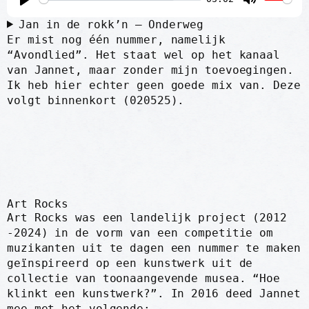
P
M
Jan in de rokk’n – Onderweg
l
u
Er mist nog één nummer, namelijk
a
t
“Avondlied”. Het staat wel op het kanaal
van Jannet, maar zonder mijn toevoegingen.
y
e
Ik heb hier echter geen goede mix van. Deze
volgt binnenkort (020525).
Art Rocks
Art Rocks was een landelijk project (2012
-2024) in de vorm van een competitie om
muzikanten uit te dagen een nummer te maken
geïnspireerd op een kunstwerk uit de
collectie van toonaangevende musea. “Hoe
klinkt een kunstwerk?”. In 2016 deed Jannet
mee met het volgende: