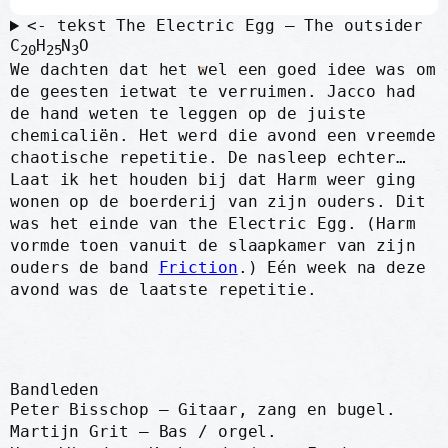
P
M
<- tekst The Electric Egg – The outsider
l
u
C
H
N
O
20
25
3
a
t
We dachten dat het wel een goed idee was om
de geesten ietwat te verruimen. Jacco had
y
e
de hand weten te leggen op de juiste
chemicaliën. Het werd die avond een vreemde
chaotische repetitie. De nasleep echter…
Laat ik het houden bij dat Harm weer ging
wonen op de boerderij van zijn ouders. Dit
was het einde van the Electric Egg. (Harm
vormde toen vanuit de slaapkamer van zijn
ouders de band
Friction
.) Eén week na deze
avond was de laatste repetitie.
Bandleden
Peter Bisschop – Gitaar, zang en bugel.
Martijn Grit – Bas / orgel.