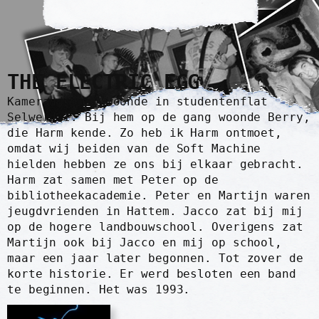
THE ELECTRIC EGG
Kameraad Joop woonde in studentenflat
Selwerd I. Bij hem op de gang woonde Berry,
die Harm kende. Zo heb ik Harm ontmoet,
omdat wij beiden van de Soft Machine
hielden hebben ze ons bij elkaar gebracht.
Harm zat samen met Peter op de
bibliotheekacademie. Peter en Martijn waren
jeugdvrienden in Hattem. Jacco zat bij mij
op de hogere landbouwschool. Overigens zat
Martijn ook bij Jacco en mij op school,
maar een jaar later begonnen. Tot zover de
korte historie. Er werd besloten een band
te beginnen. Het was 1993.