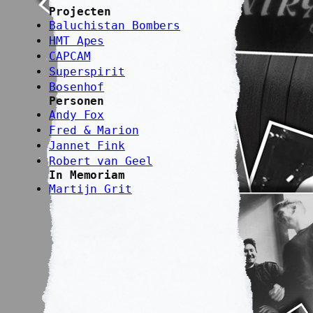
Projecten
Baluchistan Bombers
HMT Apes
CAPCAM
Superspirit
Bosenhof
Personen
Andy Fox
Fred & Marion
Jannet Fink
Robert van Geel
In Memoriam
Martijn Grit