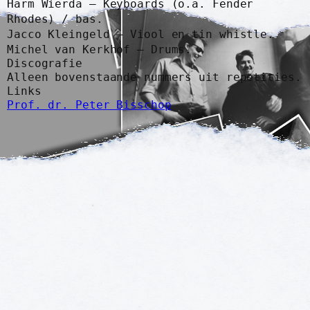
Harm Wierda – Keyboards (o.a. Fender
Rhodes) / bas.
Jacco Kleingeld – Viool en tin whistle.
Michel van Kerkhof – Drums.
Discografie
Alleen bovenstaande nummers uit repetities.
Links
Prof. dr. Peter Bisschop