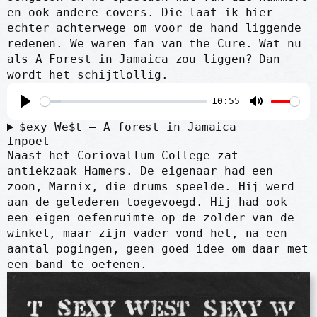
en ook andere covers. Die laat ik hier
echter achterwege om voor de hand liggende
redenen. We waren fan van the Cure. Wat nu
als A Forest in Jamaica zou liggen? Dan
wordt het schijtlollig.
10:55
P
M
$exy We$t – A forest in Jamaica
l
u
Inpoet
Naast het Coriovallum College zat
a
t
antiekzaak Hamers. De eigenaar had een
y
e
zoon, Marnix, die drums speelde. Hij werd
aan de gelederen toegevoegd. Hij had ook
een eigen oefenruimte op de zolder van de
winkel, maar zijn vader vond het, na een
aantal pogingen, geen goed idee om daar met
een band te oefenen.