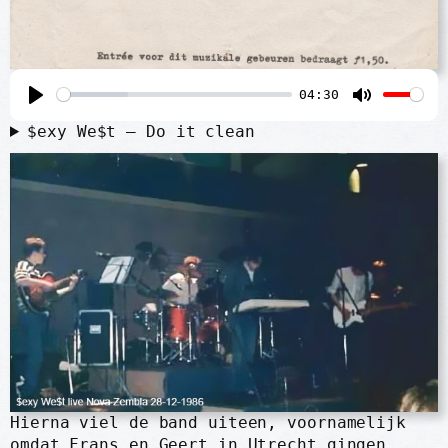
04:30
P
M
$exy We$t – Do it clean
l
u
a
t
y
e
Hierna viel de band uiteen, voornamelijk
omdat Frans en Geert in Utrecht gingen