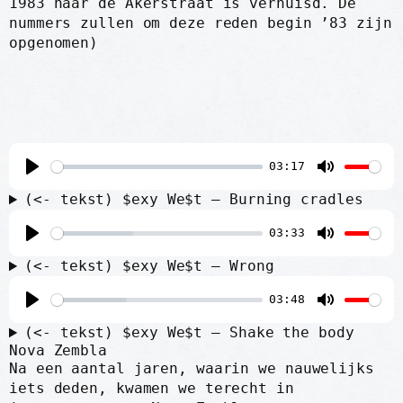
1983 naar de Akerstraat is verhuisd. De
nummers zullen om deze reden begin ’83 zijn
opgenomen)
03:17
P
M
(<- tekst) $exy We$t – Burning cradles
l
u
03:33
a
t
P
M
y
e
(<- tekst) $exy We$t – Wrong
l
u
03:48
a
t
P
M
y
e
(<- tekst) $exy We$t – Shake the body
l
u
Nova Zembla
Na een aantal jaren, waarin we nauwelijks
a
t
iets deden, kwamen we terecht in
y
e