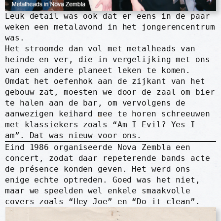
Leuk detail was ook dat er eens in de paar
weken een metalavond in het jongerencentrum
was.
Het stroomde dan vol met metalheads van
heinde en ver, die in vergelijking met ons
van een andere planeet leken te komen.
Omdat het oefenhok aan de zijkant van het
gebouw zat, moesten we door de zaal om bier
te halen aan de bar, om vervolgens de
aanwezigen keihard mee te horen schreeuwen
met klassiekers zoals “Am I Evil? Yes I
am”. Dat was nieuw voor ons.
Eind 1986 organiseerde Nova Zembla een
concert, zodat daar repeterende bands acte
de présence konden geven. Het werd ons
enige echte optreden. Goed was het niet,
maar we speelden wel enkele smaakvolle
covers zoals “Hey Joe” en “Do it clean”.