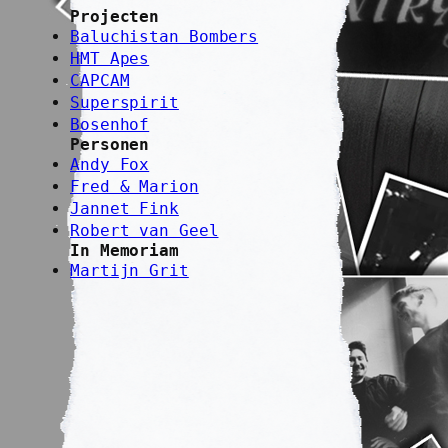
Projecten
Baluchistan Bombers
HMT Apes
CAPCAM
Superspirit
Bosenhof
Personen
Andy Fox
Fred & Marion
Jannet Fink
Robert van Geel
In Memoriam
Martijn Grit