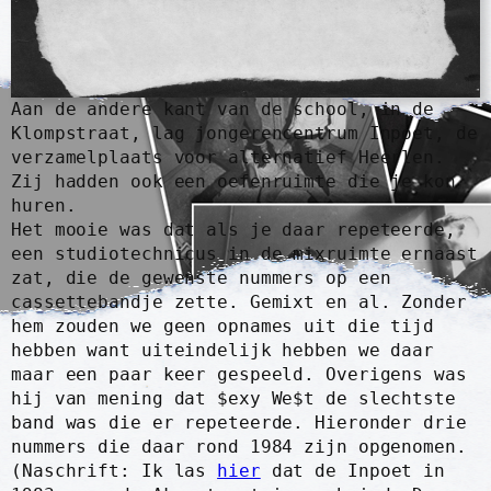
Aan de andere kant van de school, in de
Klompstraat, lag jongerencentrum Inpoet, de
verzamelplaats voor alternatief Heerlen.
Zij hadden ook een oefenruimte die je kon
huren.
Het mooie was dat als je daar repeteerde,
een studiotechnicus in de mixruimte ernaast
zat, die de gewenste nummers op een
cassettebandje zette. Gemixt en al. Zonder
hem zouden we geen opnames uit die tijd
hebben want uiteindelijk hebben we daar
maar een paar keer gespeeld. Overigens was
hij van mening dat $exy We$t de slechtste
band was die er repeteerde. Hieronder drie
nummers die daar rond 1984 zijn opgenomen.
(Naschrift: Ik las
hier
dat de Inpoet in