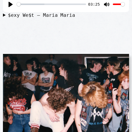
03:25
P
M
$exy We$t – Maria Maria
l
u
a
t
y
e